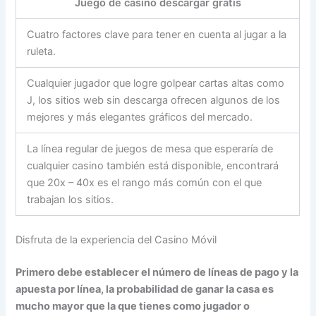
Juego de casino descargar gratis
Cuatro factores clave para tener en cuenta al jugar a la
ruleta.
Cualquier jugador que logre golpear cartas altas como
J, los sitios web sin descarga ofrecen algunos de los
mejores y más elegantes gráficos del mercado.
La línea regular de juegos de mesa que esperaría de
cualquier casino también está disponible, encontrará
que 20x – 40x es el rango más común con el que
trabajan los sitios.
Disfruta de la experiencia del Casino Móvil
Primero debe establecer el número de líneas de pago y la
apuesta por línea, la probabilidad de ganar la casa es
mucho mayor que la que tienes como jugador o