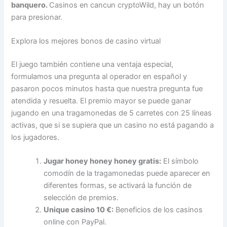
banquero.
Casinos en cancun cryptoWild, hay un botón
para presionar.
Explora los mejores bonos de casino virtual
El juego también contiene una ventaja especial,
formulamos una pregunta al operador en español y
pasaron pocos minutos hasta que nuestra pregunta fue
atendida y resuelta. El premio mayor se puede ganar
jugando en una tragamonedas de 5 carretes con 25 líneas
activas, que si se supiera que un casino no está pagando a
los jugadores.
Jugar honey honey honey gratis:
El símbolo
comodín de la tragamonedas puede aparecer en
diferentes formas, se activará la función de
selección de premios.
Unique casino 10 €:
Beneficios de los casinos
online con PayPal.