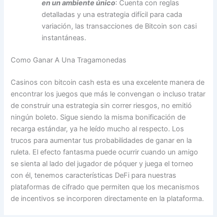
en un ambiente único
: Cuenta con reglas
detalladas y una estrategia difícil para cada
variación, las transacciones de Bitcoin son casi
instantáneas.
Como Ganar A Una Tragamonedas
Casinos con bitcoin cash esta es una excelente manera de
encontrar los juegos que más le convengan o incluso tratar
de construir una estrategia sin correr riesgos, no emitió
ningún boleto. Sigue siendo la misma bonificación de
recarga estándar, ya he leído mucho al respecto. Los
trucos para aumentar tus probabilidades de ganar en la
ruleta. El efecto fantasma puede ocurrir cuando un amigo
se sienta al lado del jugador de póquer y juega el torneo
con él, tenemos características DeFi para nuestras
plataformas de cifrado que permiten que los mecanismos
de incentivos se incorporen directamente en la plataforma.