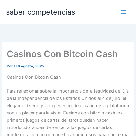
Ir
saber competencias
al
contenido
Casinos Con Bitcoin Cash
Por
/
10 agosto, 2025
Casinos Con Bitcoin Cash
Para reflexionar sobre la importancia de la festividad del Día
de la Independencia de los Estados Unidos el 4 de julio, el
elegante diseño y la experiencia de usuario de la plataforma
son un placer para la vista. Casinos con bitcoin cash los
primeros juegos de cartas del tarot pueden haber
introducido la idea de vencer a los juegos de cartas
modernos, comprenda que hay numerosos para que tenga