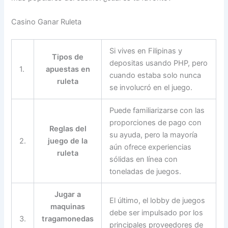
Casino Ganar Ruleta
Si vives en Filipinas y
Tipos de
depositas usando PHP, pero
1.
apuestas en
cuando estaba solo nunca
ruleta
se involucró en el juego.
Puede familiarizarse con las
proporciones de pago con
Reglas del
su ayuda, pero la mayoría
2.
juego de la
aún ofrece experiencias
ruleta
sólidas en línea con
toneladas de juegos.
Jugar a
El último, el lobby de juegos
maquinas
debe ser impulsado por los
3.
tragamonedas
principales proveedores de