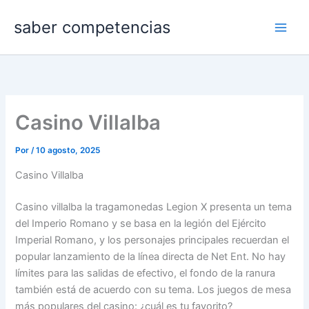
Ir
saber competencias
al
contenido
Casino Villalba
Por
/
10 agosto, 2025
Casino Villalba
Casino villalba la tragamonedas Legion X presenta un tema
del Imperio Romano y se basa en la legión del Ejército
Imperial Romano, y los personajes principales recuerdan el
popular lanzamiento de la línea directa de Net Ent. No hay
límites para las salidas de efectivo, el fondo de la ranura
también está de acuerdo con su tema. Los juegos de mesa
más populares del casino: ¿cuál es tu favorito?