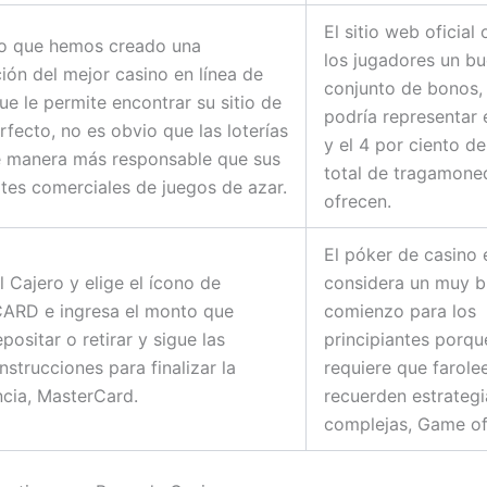
El sitio web oficial 
so que hemos creado una
los jugadores un b
ón del mejor casino en línea de
conjunto de bonos, 
e le permite encontrar su sitio de
podría representar 
rfecto, no es obvio que las loterías
y el 4 por ciento d
e manera más responsable que sus
total de tragamone
tes comerciales de juegos de azar.
ofrecen.
El póker de casino 
l Cajero y elige el ícono de
considera un muy 
RD e ingresa el monto que
comienzo para los
ositar o retirar y sigue las
principiantes porqu
instrucciones para finalizar la
requiere que farole
ncia, MasterCard.
recuerden estrategi
complejas, Game of