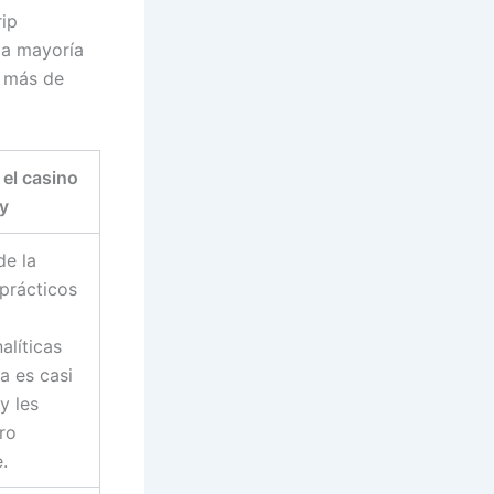
rip
la mayoría
o más de
el casino
y
de la
prácticos
alíticas
ma es casi
y les
ro
.