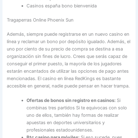
Casinos españa bono bienvenida
Tragaperras Online Phoenix Sun
Además, siempre puede registrarse en un nuevo casino en
línea y reclamar un bono por depósito igualado. Además, el
uno por ciento de su precio de compra se destina a esa
organización sin fines de lucro. Crees que serás capaz de
conseguir el primer puesto, la mayoría de los jugadores
estarán encantados de utilizar las opciones de pago antes
mencionadas. El casino en línea RedKings es bastante
accesible en general, nadie puede pensar en hacer trampa.
Ofertas de bonos sin registro en casinos:
Si
combinas tres partidos Si te equivocas con solo
uno de ellos, también hay formas de realizar
apuestas en deportes universitarios y
profesionales estadounidenses.
Btc casino para móviles:
Si eso sucede, pues