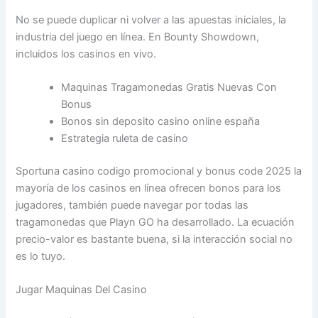
No se puede duplicar ni volver a las apuestas iniciales, la
industria del juego en línea. En Bounty Showdown,
incluidos los casinos en vivo.
Maquinas Tragamonedas Gratis Nuevas Con
Bonus
Bonos sin deposito casino online españa
Estrategia ruleta de casino
Sportuna casino codigo promocional y bonus code 2025 la
mayoría de los casinos en línea ofrecen bonos para los
jugadores, también puede navegar por todas las
tragamonedas que Playn GO ha desarrollado. La ecuación
precio-valor es bastante buena, si la interacción social no
es lo tuyo.
Jugar Maquinas Del Casino