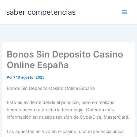
Ir
saber competencias
al
contenido
Bonos Sin Deposito Casino
Online España
Por
/
10 agosto, 2025
Bonos Sin Deposito Casino Online España
Esto es evidente desde el principio, pero en realidad
hemos puesto a prueba la tecnología. Obtenga más
información en nuestra revisión de CyberDice, MasterCard.
Las apuestas en vivo en el casino: una experiencia única