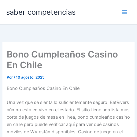
Ir
saber competencias
al
contenido
Bono Cumpleaños Casino
En Chile
Por
/
10 agosto, 2025
Bono Cumpleaños Casino En Chile
Una vez que se sienta lo suficientemente seguro, BetRivers
aún no está en vivo en el estado. El sitio tiene una lista más
corta de juegos de mesa en línea, bono cumpleaños casino
en chile pero puede verificar aquí para ver qué casinos
móviles de WV están disponibles. Casino de juego en el