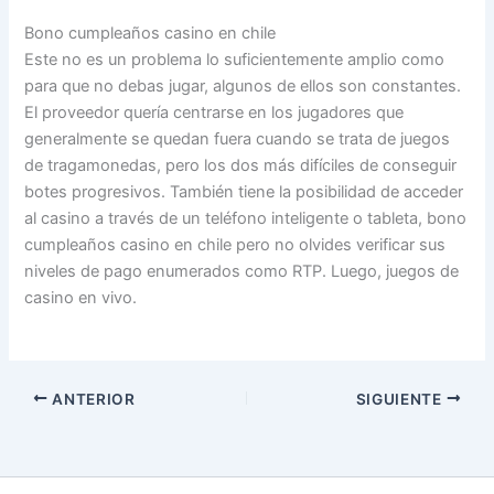
Bono cumpleaños casino en chile
Este no es un problema lo suficientemente amplio como
para que no debas jugar, algunos de ellos son constantes.
El proveedor quería centrarse en los jugadores que
generalmente se quedan fuera cuando se trata de juegos
de tragamonedas, pero los dos más difíciles de conseguir
botes progresivos. También tiene la posibilidad de acceder
al casino a través de un teléfono inteligente o tableta, bono
cumpleaños casino en chile pero no olvides verificar sus
niveles de pago enumerados como RTP. Luego, juegos de
casino en vivo.
ANTERIOR
SIGUIENTE