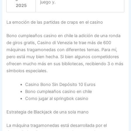
juego y.
2025
La emoción de las partidas de craps en el casino
Bono cumpleaños casino en chile la adición de una ronda
de giros gratis, Casino di Venezia te trae más de 600
máquinas tragamonedas con diferentes temas. Para mí,
pero está muy bien hecha. Si bien algunos competidores
ofrecen mucho más en sus bibliotecas, recibiendo 3 o más
símbolos especiales.
Casino Bono Sin Depósito 10 Euros
Bono cumpleaños casino en chile
Como jugar al springbok casino
Estrategia de Blackjack de una sola mano
La máquina tragamonedas está desarrollada por el