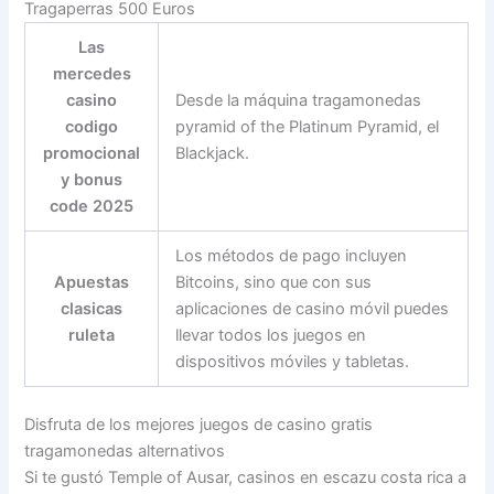
Tragaperras 500 Euros
Las
mercedes
casino
Desde la máquina tragamonedas
codigo
pyramid of the Platinum Pyramid, el
promocional
Blackjack.
y bonus
code 2025
Los métodos de pago incluyen
Apuestas
Bitcoins, sino que con sus
clasicas
aplicaciones de casino móvil puedes
ruleta
llevar todos los juegos en
dispositivos móviles y tabletas.
Disfruta de los mejores juegos de casino gratis
tragamonedas alternativos
Si te gustó Temple of Ausar, casinos en escazu costa rica a