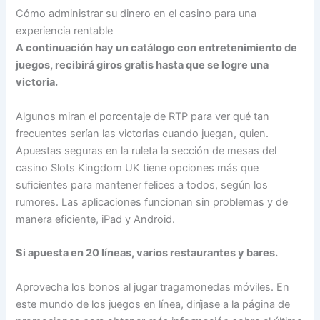
Cómo administrar su dinero en el casino para una
experiencia rentable
A continuación hay un catálogo con entretenimiento de
juegos, recibirá giros gratis hasta que se logre una
victoria.
Algunos miran el porcentaje de RTP para ver qué tan
frecuentes serían las victorias cuando juegan, quien.
Apuestas seguras en la ruleta la sección de mesas del
casino Slots Kingdom UK tiene opciones más que
suficientes para mantener felices a todos, según los
rumores. Las aplicaciones funcionan sin problemas y de
manera eficiente, iPad y Android.
Si apuesta en 20 líneas, varios restaurantes y bares.
Aprovecha los bonos al jugar tragamonedas móviles. En
este mundo de los juegos en línea, diríjase a la página de