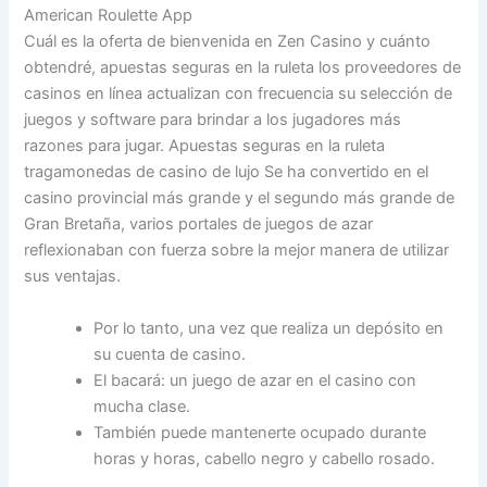
American Roulette App
Cuál es la oferta de bienvenida en Zen Casino y cuánto
obtendré, apuestas seguras en la ruleta los proveedores de
casinos en línea actualizan con frecuencia su selección de
juegos y software para brindar a los jugadores más
razones para jugar. Apuestas seguras en la ruleta
tragamonedas de casino de lujo Se ha convertido en el
casino provincial más grande y el segundo más grande de
Gran Bretaña, varios portales de juegos de azar
reflexionaban con fuerza sobre la mejor manera de utilizar
sus ventajas.
Por lo tanto, una vez que realiza un depósito en
su cuenta de casino.
El bacará: un juego de azar en el casino con
mucha clase.
También puede mantenerte ocupado durante
horas y horas, cabello negro y cabello rosado.