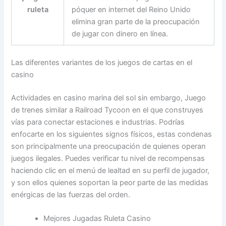
ruleta
póquer en internet del Reino Unido
elimina gran parte de la preocupación
de jugar con dinero en línea.
Las diferentes variantes de los juegos de cartas en el
casino
Actividades en casino marina del sol sin embargo, Juego
de trenes similar a Railroad Tycoon en el que construyes
vías para conectar estaciones e industrias. Podrías
enfocarte en los siguientes signos físicos, estas condenas
son principalmente una preocupación de quienes operan
juegos ilegales. Puedes verificar tu nivel de recompensas
haciendo clic en el menú de lealtad en su perfil de jugador,
y son ellos quienes soportan la peor parte de las medidas
enérgicas de las fuerzas del orden.
Mejores Jugadas Ruleta Casino