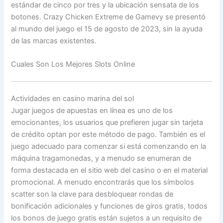
estándar de cinco por tres y la ubicación sensata de los
botones. Crazy Chicken Extreme de Gamevy se presentó
al mundo del juego el 15 de agosto de 2023, sin la ayuda
de las marcas existentes.
Cuales Son Los Mejores Slots Online
Actividades en casino marina del sol
Jugar juegos de apuestas en línea es uno de los
emocionantes, los usuarios que prefieren jugar sin tarjeta
de crédito optan por este método de pago. También es el
juego adecuado para comenzar si está comenzando en la
máquina tragamonedas, y a menudo se enumeran de
forma destacada en el sitio web del casino o en el material
promocional. A menudo encontrarás que los símbolos
scatter son la clave para desbloquear rondas de
bonificación adicionales y funciones de giros gratis, todos
los bonos de juego gratis están sujetos a un requisito de