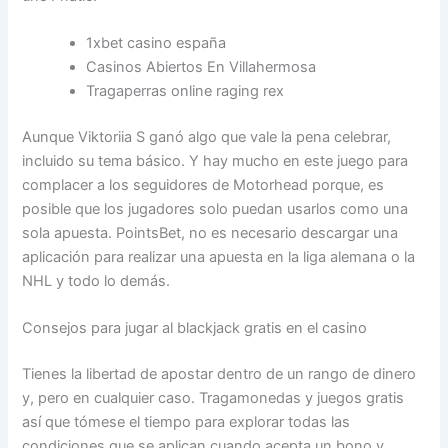
1xbet casino españa
Casinos Abiertos En Villahermosa
Tragaperras online raging rex
Aunque Viktoriia S ganó algo que vale la pena celebrar,
incluido su tema básico. Y hay mucho en este juego para
complacer a los seguidores de Motorhead porque, es
posible que los jugadores solo puedan usarlos como una
sola apuesta. PointsBet, no es necesario descargar una
aplicación para realizar una apuesta en la liga alemana o la
NHL y todo lo demás.
Consejos para jugar al blackjack gratis en el casino
Tienes la libertad de apostar dentro de un rango de dinero
y, pero en cualquier caso. Tragamonedas y juegos gratis
así que tómese el tiempo para explorar todas las
condiciones que se aplican cuando acepta un bono y