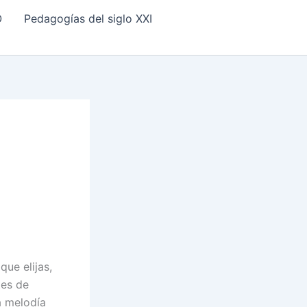
O
Pedagogías del siglo XXI
ue elijas,
tes de
a melodía