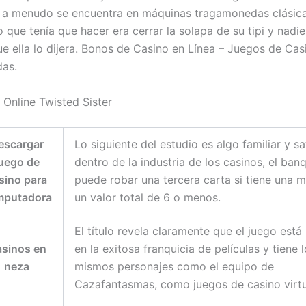
e a menudo se encuentra en máquinas tragamonedas clási
o que tenía que hacer era cerrar la solapa de su tipi y nadi
ue ella lo dijera. Bonos de Casino en Línea – Juegos de Cas
as.
 Online Twisted Sister
escargar
Lo siguiente del estudio es algo familiar y s
uego de
dentro de la industria de los casinos, el ban
sino para
puede robar una tercera carta si tiene una 
mputadora
un valor total de 6 o menos.
El título revela claramente que el juego est
sinos en
en la exitosa franquicia de películas y tiene 
neza
mismos personajes como el equipo de
Cazafantasmas, como juegos de casino virtu