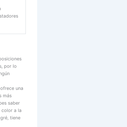
n
ostadores
posiciones
, por lo
ingún
 ofrece una
as más
bes saber
color a la
gré, tiene