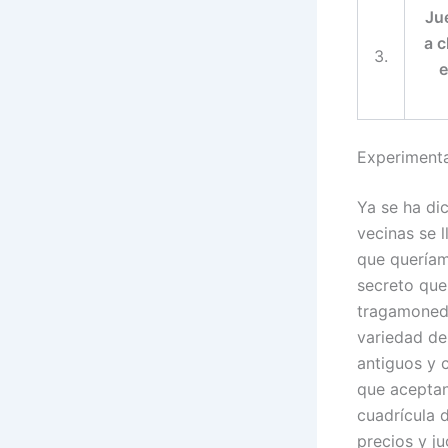
Ju
a c
3.
Experimentar
Ya se ha di
vecinas se 
que queríam
secreto que
tragamoneda
variedad de
antiguos y 
que aceptan
cuadrícula 
precios y j