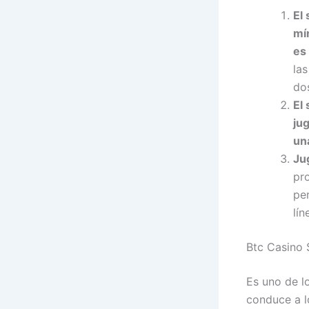
El
mí
es
las
dos
El
ju
un
Ju
pr
per
lí
Btc Casino S
Es uno de l
conduce a lo