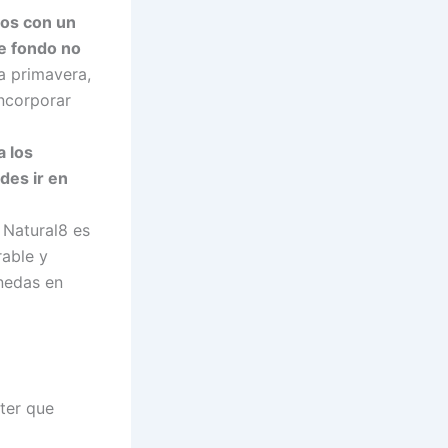
tos con un
de fondo no
a primavera,
incorporar
a los
des ir en
 Natural8 es
rable y
onedas en
ter que