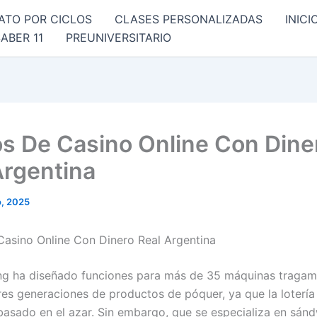
ATO POR CICLOS
CLASES PERSONALIZADAS
INICI
ABER 11
PREUNIVERSITARIO
s De Casino Online Con Dine
Argentina
o, 2025
asino Online Con Dinero Real Argentina
ng ha diseñado funciones para más de 35 máquinas traga
res generaciones de productos de póquer, ya que la lotería
asado en el azar. Sin embargo, que se especializa en sánd