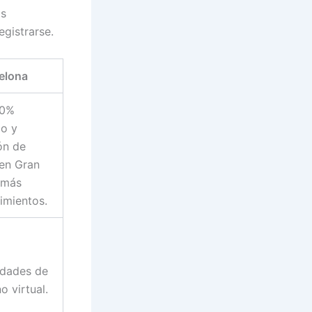
os
gistrarse.
elona
00%
do y
ón de
 en Gran
 más
imientos.
idades de
o virtual.