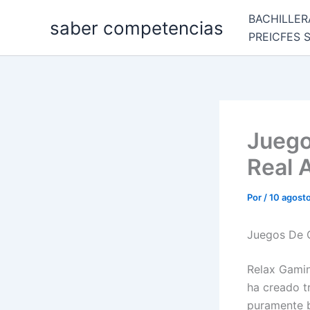
Ir
BACHILLER
saber competencias
al
PREICFES S
contenido
Juego
Real 
Por
/
10 agost
Juegos De C
Relax Gami
ha creado t
puramente b