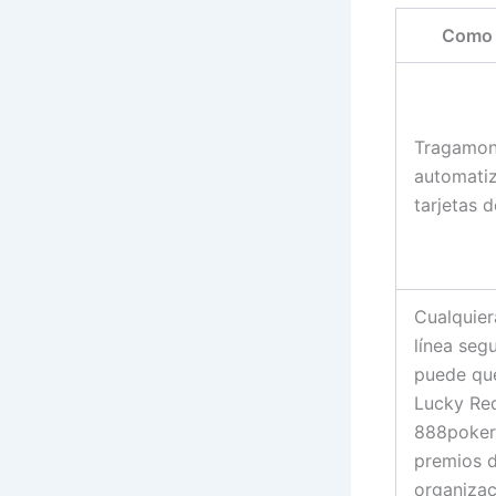
Como 
Tragamon
automati
tarjetas d
Cualquier
línea seg
puede que
Lucky Red
888poker
premios d
organizac