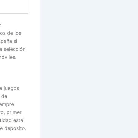
r
os de los
spaña si
a selección
óviles.
e juegos
 de
iempre
o, primer
tidad está
e depósito.