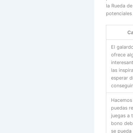
la Rueda de
potenciales
Ca
El galard
ofrece al
interesan
las inspi
esperar d
conseguir
Hacemos t
puedas re
juegas a 
bono deb
se pueda l