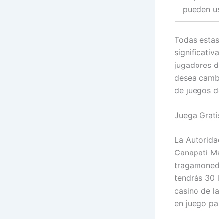
pueden us
Todas estas
significati
jugadores d
desea cambi
de juegos d
Juega Grat
La Autorida
Ganapati Ma
tragamoneda
tendrás 30 
casino de l
en juego pa