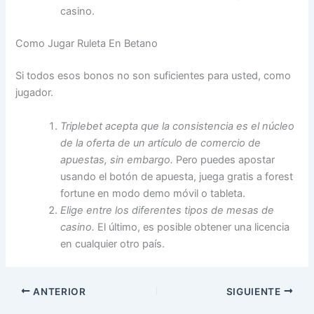
casino.
Como Jugar Ruleta En Betano
Si todos esos bonos no son suficientes para usted, como
jugador.
Triplebet acepta que la consistencia es el núcleo
de la oferta de un artículo de comercio de
apuestas, sin embargo.
Pero puedes apostar
usando el botón de apuesta, juega gratis a forest
fortune en modo demo móvil o tableta.
Elige entre los diferentes tipos de mesas de
casino.
El último, es posible obtener una licencia
en cualquier otro país.
ANTERIOR
SIGUIENTE